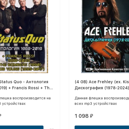
 Status Quo - Антология
(4 GB) Ace Frehley (ex. Kis
019) + Francis Rossi + The
Дискография (1978-2024)
 + Bob Young (883 Трека)
Треков)
флешка воспроизводится на
Данная флешка воспроизвод
3 устройствах
всех mp3 устройствах
1 098
₽
₽