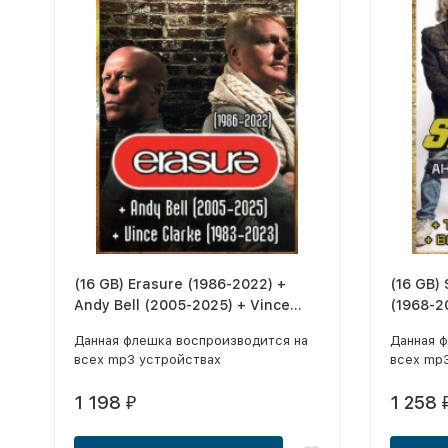
(16 GB) Erasure (1986-2022) +
(16 GB)
Andy Bell (2005-2025) + Vince
(1968-2
Clarke (1983-2023) (807 Треков)
Bombers
Данная флешка воспроизводится на
Данная 
всех mp3 устройствах
всех mp
1 198
1 258
₽