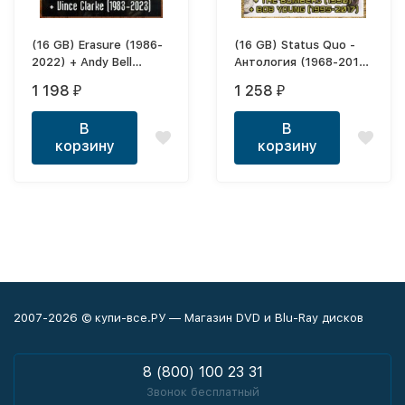
(16 GB) Erasure (1986-
(16 GB) Status Quo -
2022) + Andy Bell
Антология (1968-2019)
(2005-2025) + Vince
+ Francis Rossi + The
1 198
1 258
₽
₽
Clarke (1983-2023)
Bombers + Bob Young
(807 Треков)
(883 Трека)
В
В
корзину
корзину
2007-2026 © купи-все.РУ — Магазин DVD и Blu-Ray дисков
8 (800) 100 23 31
Звонок бесплатный