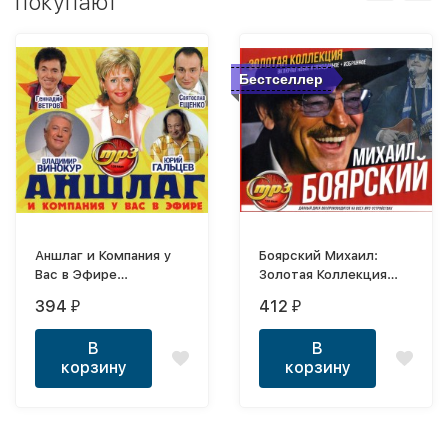
покупают
Бестселлер
Аншлаг и Компания у
Боярский Михаил:
Вас в Эфире
Золотая Коллекция
(В.Винокур, Ю.Гальцев,
(включая Новое и
394
412
₽
₽
Е.Шифрин, Г.Ветров и
Неизданное +
др.)
Избранное)
В
В
корзину
корзину