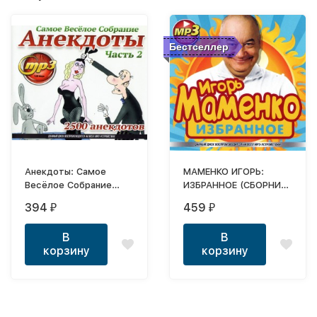
Бестселлер
Анекдоты: Самое
МАМЕНКО ИГОРЬ:
Весёлое Собрание
ИЗБРАННОЕ (СБОРНИК
часть 2 (2500
MP3)
394
459
₽
₽
анекдотов)
В
В
корзину
корзину