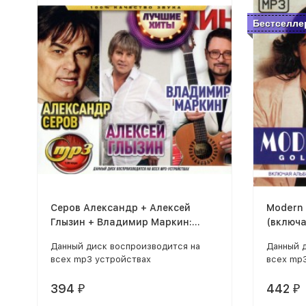
Бестселле
Серов Александр + Алексей
Modern 
Глызин + Владимир Маркин:
(включа
Лучшие Хиты
The Mix"
Данный диск воспроизводится на
Данный 
всех mp3 устройствах
всех mp
394
442
₽
₽