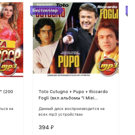
Бестселлер
Бе
" (200
Toto Cutugno + Pupo + Riccardo
Fogli (вкл.альбомы "I Miei
Sanremo" и "Porno Contro
ться на
Данный диск воспроизводится на
Amore")
всех mp3 устройствах
394
₽