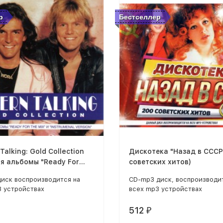
р
Бестселлер
Talking: Gold Collection
Дискотека "Назад в СССР
я альбомы "Ready For
советских хитов)
 и "Instrumental Version")
диск воспроизводится на
CD-mp3 диск, воспроизводи
3 устройствах
всех mp3 устройствах
512
₽