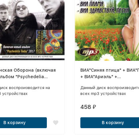
нская Оборона (включая
ВИА"Синяя птица" + ВИА"
льбом "Psychedelia
+ ВИА"Ариэль" +
2017)
ВИА"Здравствуй, песня!" 
диск воспроизводится на
Данный диск воспроизводит
ВИА"Цветы"
3 устройствах
всех mp3 устройствах
458
₽
В корзину
В корзину