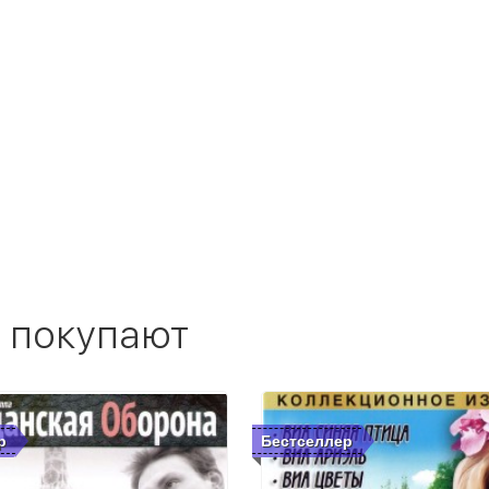
 покупают
р
Бестселлер