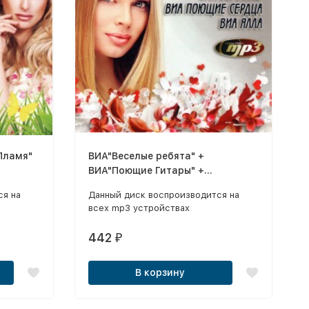
Пламя"
ВИА"Веселые ребята" +
ВИА"Поющие Гитары" +
+
ВИА"Земляне" + ВИА"Поющие
ся на
Данный диск воспроизводится на
сердца" + ВИА"Ялла"
всех mp3 устройствах
442
₽
В корзину