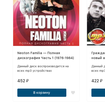
Neoton Familia — Полная
Гражда
дискография Часть 1 (1976-1984)
новый а
Today" 
Данный диск воспроизводится на
Данный 
всех mp3 устройствах
всех mp
452
422
₽
₽
В корзину