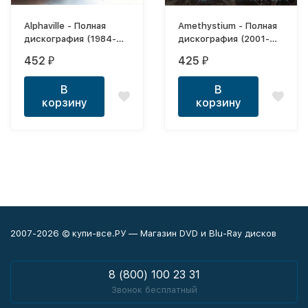
Alphaville - Полная
Amethystium - Полная
дискография (1984-
дискография (2001-
2017)
2014) (В стиле New
452
425
₽
₽
Age)
В
В
корзину
корзину
2007-2026 © купи-все.РУ — Магазин DVD и Blu-Ray дисков
8 (800) 100 23 31
Звонок бесплатный