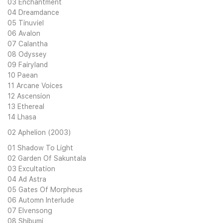
03 Enchantment
04 Dreamdance
05 Tinuviel
06 Avalon
07 Calantha
08 Odyssey
09 Fairyland
10 Paean
11 Arcane Voices
12 Ascension
13 Ethereal
14 Lhasa
02 Aphelion (2003)
01 Shadow To Light
02 Garden Of Sakuntala
03 Excultation
04 Ad Astra
05 Gates Of Morpheus
06 Automn Interlude
07 Elvensong
08 Shibumi