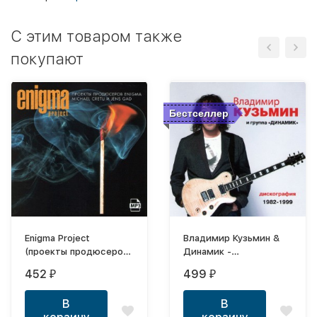
C этим товаром также
покупают
Бестселлер
Enigma Project
Владимир Кузьмин &
(проекты продюсеров
Динамик -
Enigma Michael Cretu и
Дискография (1982-
452
499
₽
₽
Jens Gad)
1999) МР3
В
В