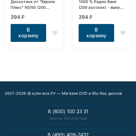
Дискотека от "Европа
1000 % Радио Ваня
Плюс" 50/50 (200
(200 русских) - выпуск
хитов)
7
394
394
₽
₽
В
В
корзину
корзину
2007-2026 © купи-все.РУ — Магазин DVD и Blu-Ray дисков
8 (800) 100 23 31
Звонок бесплатный
8 (495) 409-7432