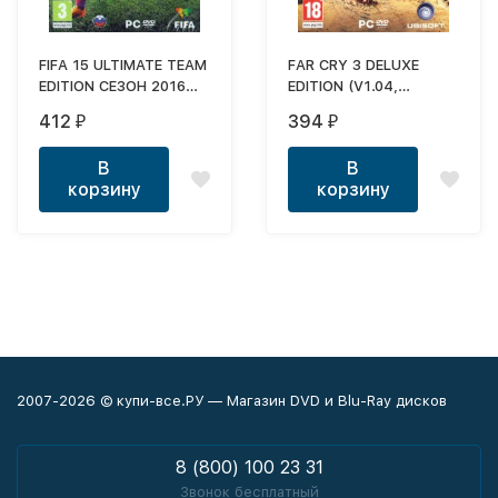
FIFA 15 ULTIMATE TEAM
FAR CRY 3 DELUXE
EDITION СЕЗОН 2016
EDITION (V1.04,
(V.1.8.0 + MODDINGWAY
ДОБАВЛЕНО 6 НОВЫХ
412
394
₽
₽
5.0.2)
МИССИЙ, ОРУЖИЕ,
ШМОТ, ОЗВУЧКА)
В
В
корзину
корзину
2007-2026 © купи-все.РУ — Магазин DVD и Blu-Ray дисков
8 (800) 100 23 31
Звонок бесплатный