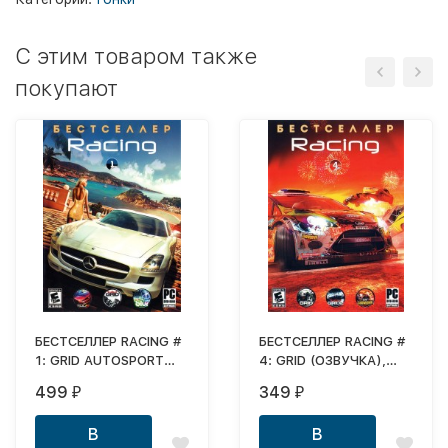
C этим товаром также
покупают
БЕСТСЕЛЛЕР RACING #
БЕСТСЕЛЛЕР RACING #
1: GRID AUTOSPORT
4: GRID (ОЗВУЧКА),
(ОЗВУЧКА), TEST DRIVE
GRID 2 (СУБТИТРЫ),
499
349
₽
₽
UNLIMITED 2
DiRT SHOWDOWN
(ОЗВУЧКА), BLUR
(СУБТИТРЫ) (3 В 1)
В
В
(ОЗВУЧКА) (3 В 1)
DVD10