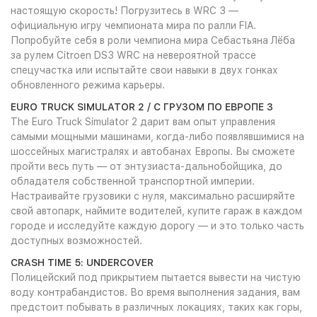
настоящую скорость! Погрузитесь в WRC 3 —
официальную игру чемпионата мира по ралли FIA.
Попробуйте себя в роли чемпиона мира Себастьяна Лёба
за рулем Citroen DS3 WRC на невероятной трассе
спецучастка или испытайте свои навыки в двух гонках
обновленного режима карьеры.
EURO TRUCK SIMULATOR 2 / С ГРУЗОМ ПО ЕВРОПЕ 3
The Euro Truck Simulator 2 дарит вам опыт управления
самыми мощными машинами, когда-либо появлявшимися на
шоссейных магистралях и автобанах Европы. Вы сможете
пройти весь путь — от энтузиаста-дальнобойщика, до
обладателя собственной транспортной империи.
Настраивайте грузовики с нуля, максимально расширяйте
свой автопарк, наймите водителей, купите гараж в каждом
городе и исследуйте каждую дорогу — и это только часть
доступных возможностей.
CRASH TIME 5: UNDERCOVER
Полицейский под прикрытием пытается вывести на чистую
воду контрабандистов. Во время выполнения задания, вам
предстоит побывать в различных локациях, таких как горы,