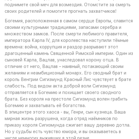
поднимете свой меч для возмездия. Отомстите за смерть
своих родителей и помогите прогнать захватчиков!
Богемия, расположенная в самом сердце Европы, славится
своими культурными традициями, запасами серебра и
множеством замков. После смерти любимого правителя,
императора Карла IV, для королевства наступили тёмные
времена: война, коррупция и раздор разрывают этот
драгоценный камень Священной Римской империи. Один из
сыновей Карла, Вацлав, унаследовал корону отца. В
отличие от него, Вацлав – наивный, потакающий своим
желаниям и неамбициозный монарх. Его сводный брат и
король Венгрии Сигизмунд Красный Лис чувствует в брате
слабость. Под видом акта доброй воли Сигизмунд
отправляется в Богемию и похищает своего сводного
брата. Без короля на престоле Сигизмунд волен грабить
Богемию и захватывать её богатства.
В эпицентре этого хаоса - вы, Генри, сын кузнеца. Ваша
мирная жизнь разрушена, когда отряд наёмников по
приказу короля Сигизмунда сжигает вашу деревню дотла.
Но у судьбы есть чувство юмора, и вы оказываетесь в
числе немногих выживших в этой резне.