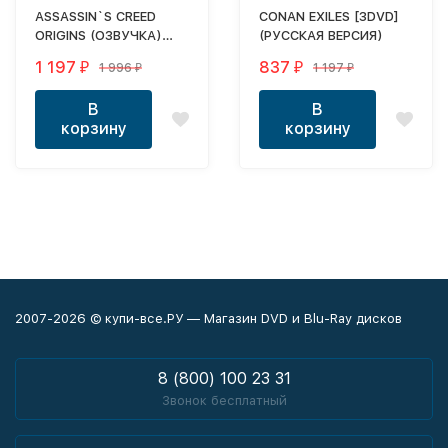
ASSASSIN`S CREED
CONAN EXILES [3DVD]
ORIGINS (ОЗВУЧКА)
(РУССКАЯ ВЕРСИЯ)
3DVD (ТРИ DVD)
1 197
837
1 996
1 197
₽
₽
₽
₽
В
В
корзину
корзину
2007-2026 © купи-все.РУ — Магазин DVD и Blu-Ray дисков
8 (800) 100 23 31
Звонок бесплатный