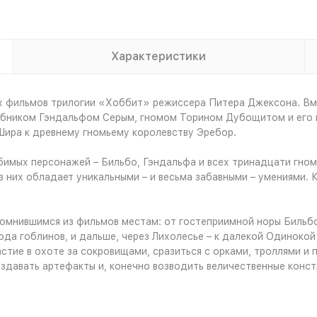
Характеристики
х фильмов трилогии «Хоббит» режиссера Питера Джексона. Вм
бником Гэндальфом Серым, гномом Торином Дубощитом и его в
Шира к древнему гномьему королевству Эребор.
имых персонажей – Бильбо, Гэндальфа и всех тринадцати гномов
 них обладает уникальными – и весьма забавными – умениями. 
омнившимся из фильмов местам: от гостеприимной норы Бильбо 
ода гоблинов, и дальше, через Лихолесье – к далекой Одинокой
тие в охоте за сокровищами, сразиться с орками, троллями и 
здавать артефакты и, конечно возводить величественные конст