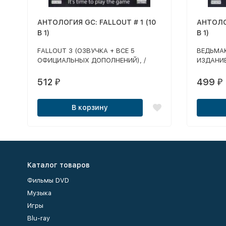
АНТОЛОГИЯ GC: FALLOUT # 1 (10
АНТОЛО
В 1)
В 1)
FALLOUT 3 (ОЗВУЧКА + ВСЕ 5
ВЕДЬМАК
ОФИЦИАЛЬНЫХ ДОПОЛНЕНИЙ), /
ИЗДАНИЕ
FALLOUT 1 / FALLOUT 2 / FALLOUT
ЗОЛОТОЕ
TACTICS: BROTHERHOOD OF STEEL
ВКЛЮЧА
512
499
₽
₽
(ОЗВУЧКА, ПРОПАТЧЕНЫ,
КАМПАН
АДАПТИРОВАНЫ ПОД WINDOWS 7) /
В корзину
+ БОНУС: ARCANUM
Каталог товаров
Фильмы DVD
Музыка
Игры
Blu-ray