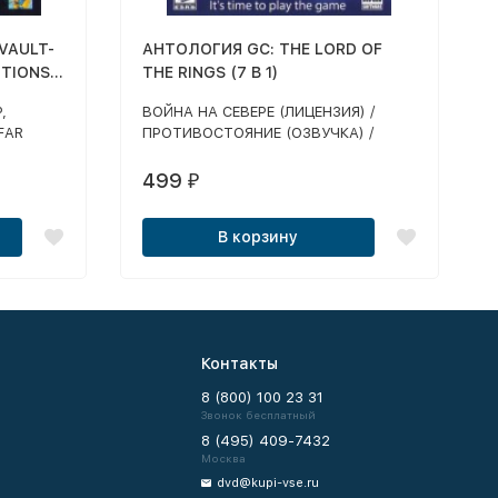
 VAULT-
АНТОЛОГИЯ GC: THE LORD OF
TIONS
THE RINGS (7 В 1)
,
ВОЙНА НА СЕВЕРЕ (ЛИЦЕНЗИЯ) /
FAR
ПРОТИВОСТОЯНИЕ (ОЗВУЧКА) /
HOP,
ВОЗВРАЩЕНИЕ КОРОЛЯ (ОЗВУЧКА) /
ВОЙНА КОЛЬЦА (ОЗВУЧКА) / БИТВА
499
₽
ЗА СРЕДИЗЕМЬЕ 1,2 / ПОД ЗНАМЕНЕМ
КОРОЛЯ-ЧАРОДЕЯ (ОЗВУЧКА)
В корзину
Контакты
8 (800) 100 23 31
Звонок бесплатный
8 (495) 409-7432
Москва
dvd@kupi-vse.ru