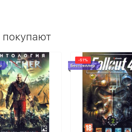
 покупают
-51%
р
Бестселлер