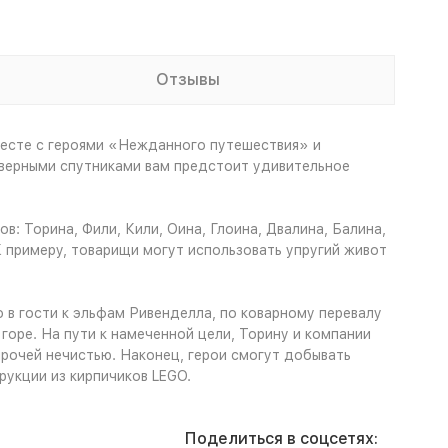
Отзывы
есте с героями «Нежданного путешествия» и
ерными спутниками вам предстоит удивительное
: Торина, Фили, Кили, Оина, Глоина, Двалина, Балина,
К примеру, товарищи могут использовать упругий живот
в гости к эльфам Ривенделла, по коварному перевалу
 горе. На пути к намеченной цели, Торину и компании
прочей нечистью. Наконец, герои смогут добывать
рукции из кирпичиков LEGO.
Поделиться в соцсетях: