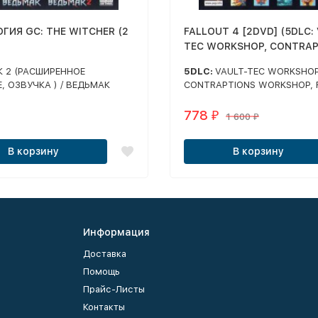
ГИЯ GC: THE WITCHER (2
FALLOUT 4 [2DVD] (5DLC:
TEC WORKSHOP, CONTRAP
WORKSHOP, FAR HARBOR,
 2 (РАСШИРЕННОЕ
5DLC:
VAULT-TEC WORKSHOP
WASTELAND WORKSHOP,
, ОЗВУЧКА ) / ВЕДЬМАК
CONTRAPTIONS WORKSHOP, 
AUTOMATRON)
 ИЗДАНИЕ (ОЗВУЧКА,
HARBOR, WASTELAND WORKS
ЕТ ВСЕ 7 ФАНАТСКИХ
AUTOMATRON
778
₽
1 600
₽
ИЙ)
В корзину
В корзину
Информация
Доставка
Помощь
Прайс-Листы
Контакты