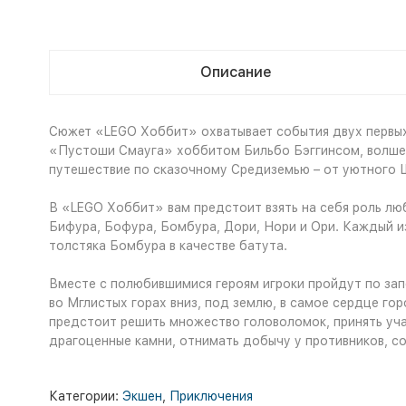
Описание
Сюжет «LEGO Хоббит» охватывает события двух первы
«Пустоши Смауга» хоббитом Бильбо Бэггинсом, волше
путешествие по сказочному Средиземью – от уютного 
В «LEGO Хоббит» вам предстоит взять на себя роль люб
Бифура, Бофура, Бомбура, Дори, Нори и Ори. Каждый из
толстяка Бомбура в качестве батута.
Вместе с полюбившимися героям игроки пройдут по зап
во Мглистых горах вниз, под землю, в самое сердце гор
предстоит решить множество головоломок, принять учас
драгоценные камни, отнимать добычу у противников, со
Категории:
Экшен
,
Приключения