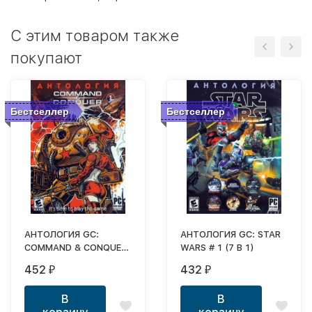
C этим товаром также
покупают
Бестселлер
Бестселлер
АНТОЛОГИЯ GC:
АНТОЛОГИЯ GC: STAR
COMMAND & CONQUER
WARS # 1 (7 В 1)
# 1 (16 в 1)
452
432
₽
₽
В
В