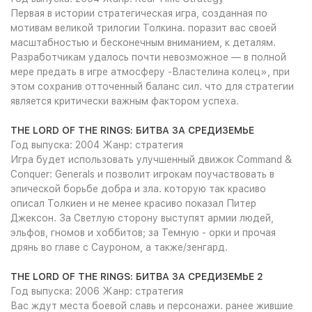
Первая в истории стратегическая игра, созданная по
мотивам великой трилогии Толкина. поразит вас своей
масштабностью и бесконечным вниманием, к деталям.
Разработчикам удалось почти невозможное — в полной
мере предать в игре атмосферу -Властелина колец», при
этом сохранив отточенный баланс сил. что для стратегии
является критически важным фактором успеха.
THE LORD OF THE RINGS: БИТВА ЗА СРЕДИЗЕМЬЕ
Год выпуска: 2004 Жанр: стратегия
Игра будет использовать улучшенный движок Command &
Conquer: Generals и позволит игрокам поучаствовать в
эпической борьбе добра и зла. которую так красиво
описал Толкиен и не менее красиво показал Питер
Джексон. За Светлую сторону выступят армии людей,
эльфов, гномов и хоббитов; за Темную - орки и прочая
дрянь во главе с Сауроном, а также/зенгард.
THE LORD OF THE RINGS: БИТВА ЗА СРЕДИЗЕМЬЕ 2
Год выпуска: 2006 Жанр: стратегия
Вас ждут места боевой славь и персонажи. ранее жившие