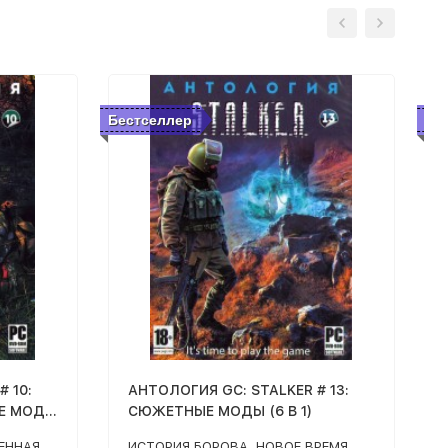
Бестселлер
Бе
 10:
АНТОЛОГИЯ GC: STALKER # 13:
ЫЕ МОДЫ
СЮЖЕТНЫЕ МОДЫ (6 В 1)
ВЕННАЯ
ИСТОРИЯ БОРОВА, НОВОЕ ВРЕМЯ,