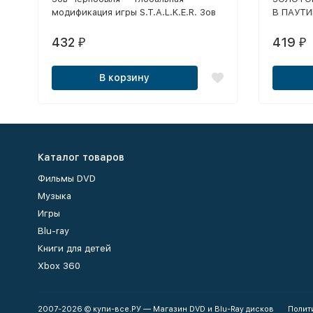
РАЗРАБОТЧИКОВ НА ОСНОВЕ
модификация игры S.T.A.L.K.E.R. Зов
В ПАУТИ
ВСЕХ ТРЕХ ЧАСТЕЙ СТАЛКЕР
Припяти, созданная международной
SECOND 
англоязычной командой
ЧЕРНОБЫ
432
419
₽
₽
разработчиков «Epic Stalker». Это
ВИРУС, 
фриплейный мод, состоящий из
В корзину
локаций всех трех частей
S.T.A.L.K.E.R.
Каталог товаров
Фильмы DVD
Музыка
Игры
Blu-ray
Книги для детей
Xbox 360
2007-2026 © купи-все.РУ — Магазин DVD и Blu-Ray дисков
Полит