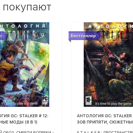
 покупают
р
Бестселлер
ИЯ GC: STALKER # 12:
АНТОЛОГИЯ GC: STALKER #
ЫЕ МОДЫ (8 В 1)
ЗОВ ПРИПЯТИ, СЮЖЕТН
(6 В 1)
 ОБОЗ, СМЕРТИ ВОПРЕКИ -
S.T.A.L.K.E.R.: ПРОСТРАНСТ