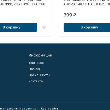
НЕ ЛЖИ, СВЯЗНОЙ, SZA THE
АНОМАЛИЯ / S.T.A.L.K.E.R.: 
PROJECT, ХРОНИКИ
ПРОШЛОГО / S.T.A.L.K.E.R.: 
ЛЯ, AZM ПРОЛОГ, ОПАСНЫЙ
ТОЧКА ОТСЧЕТА / S.T.A.L.K.E.
399
₽
ЗОВ ПРИПЯТИ
БЕЛЫЙ ОТРЯД / S.T.A.L.K.E.R.
НАЕМНЫЙ ПРИЗРАК 3 -
В корзину
В корзину
ВОЗВРАЩЕНИЕ
Информация
Доставка
Помощь
Прайс-Листы
Контакты
ика персональных данных
Карта сайта