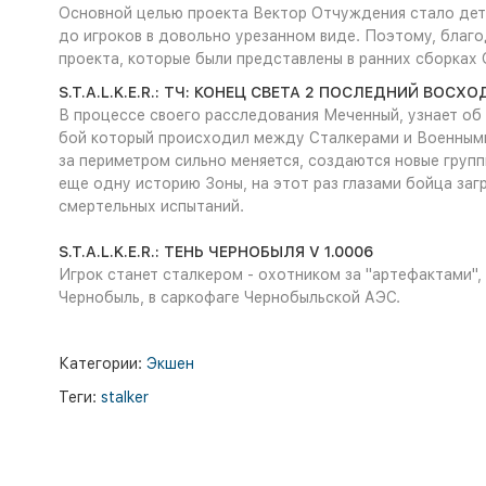
Основной целью проекта Вектор Отчуждения стало дета
до игроков в довольно урезанном виде. Поэтому, благ
проекта, которые были представлены в ранних сборках O
S.T.A.L.K.E.R.: ТЧ: КОНЕЦ СВЕТА 2 ПОСЛЕДНИЙ ВОСХО
В процессе своего расследования Меченный, узнает об 
бой который происходил между Сталкерами и Военными.
за периметром сильно меняется, создаются новые групп
еще одну историю Зоны, на этот раз глазами бойца заг
смертельных испытаний.
S.T.A.L.K.E.R.: ТЕНЬ ЧЕРНОБЫЛЯ V 1.0006
Игрок станет сталкером - охотником за "артефактами"
Чернобыль, в саркофаге Чернобыльской АЭС.
Категории:
Экшен
Теги:
stalker