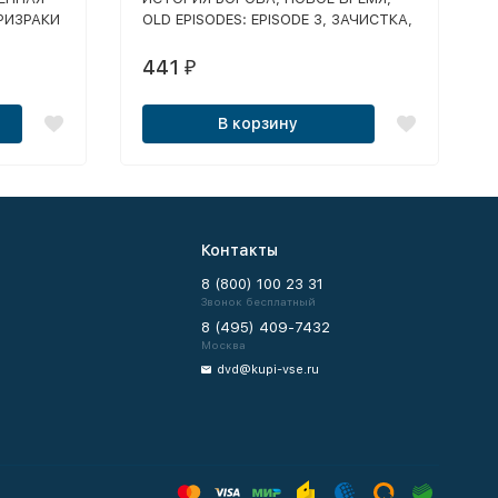
ПРИЗРАКИ
OLD EPISODES: EPISODE 3, ЗАЧИСТКА,
ПРИПЯТЬ.
ПУТЬ ЧЕЛОВЕКА: ВОЗВРАЩЕНИЕ,
R.:
ТЕНЬ ЧЕРНОБЫЛЯ
441
₽
:
В корзину
Контакты
8 (800) 100 23 31
Звонок бесплатный
8 (495) 409-7432
Москва
dvd@kupi-vse.ru