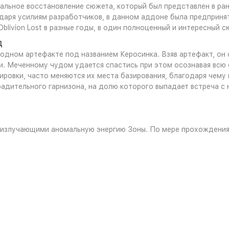
льное восстановление сюжета, который был представлен в ран
одаря усилиям разработчиков, в данном аддоне была предприня
blivion Lost в разные годы, в один полноценный и интересный с
Д
одном артефакте под названием Керосинка. Взяв артефакт, он о
 Меченному чудом удается спастись при этом осознавая всю 
ировки, часто меняются их места базирования, благодаря чему 
радительного гарнизона, на долю которого выпадает встреча с
, излучающими аномальную энергию Зоны. По мере прохождения 