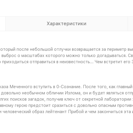
Характеристики
 который после небольшой отлучки возвращается за периметр вы
выброс о масштабах которого можно только догадываться. Свя
риходиться отправиться в неизвестность... Чем встретит его З
тказа Меченного вступить в 0-Сознание. После того, как главны
довольно необычном обличии Излома, он и будет являться отпр
лгих поисков загадок, получив ключ от секретной лаборатории 
авному герою предстоит сразиться с довольно опасным противн
 человеческий образ лейтенант Прибой и чем закончиться эта 