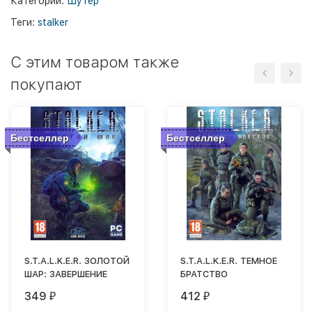
Категории:
Шутер
Теги:
stalker
C этим товаром также
покупают
Бестселлер
Бестселлер
S.T.A.L.K.E.R. ЗОЛОТОЙ
S.T.A.L.K.E.R. ТЕМНОЕ
ШАР: ЗАВЕРШЕНИЕ
БРАТСТВО
349
412
₽
₽