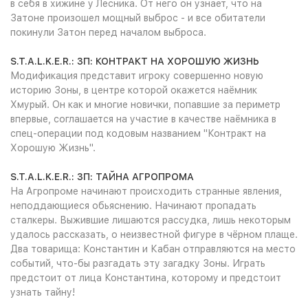
в себя в хижине у Лесника. От него он узнает, что на
Затоне произошел мощный выброс - и все обитатели
покинули Затон перед началом выброса.
S.T.A.L.K.E.R.: ЗП: КОНТРАКТ НА ХОРОШУЮ ЖИЗНЬ
Модификация представит игроку совершенно новую
историю Зоны, в центре которой окажется наёмник
Хмурый. Он как и многие новички, попавшие за периметр
впервые, соглашается на участие в качестве наёмника в
спец-операции под кодовым названием "Контракт на
Хорошую Жизнь".
S.T.A.L.K.E.R.: ЗП: ТАЙНА АГРОПРОМА
На Агропроме начинают происходить странные явления,
неподдающиеся обьяснению. Начинают пропадать
сталкеры. Выжившие лишаются рассудка, лишь некоторым
удалось рассказать, о неизвестной фигуре в чёрном плаще.
Два товарища: Константин и Кабан отправляются на место
событий, что-бы разгадать эту загадку Зоны. Играть
предстоит от лица Константина, которому и предстоит
узнать тайну!