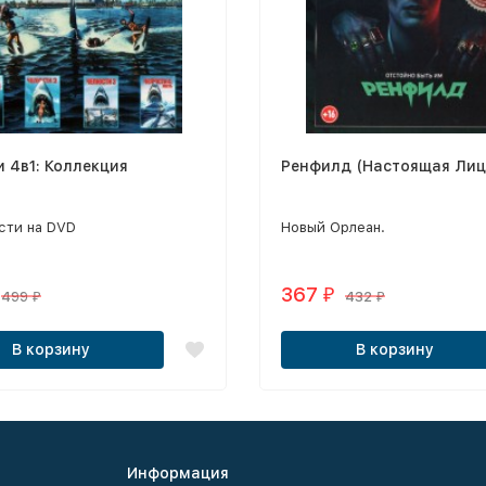
 4в1: Коллекция
Ренфилд (Настоящая Лиц
сти на DVD
Новый Орлеан.
367
₽
499
432
₽
₽
В корзину
В корзину
Информация