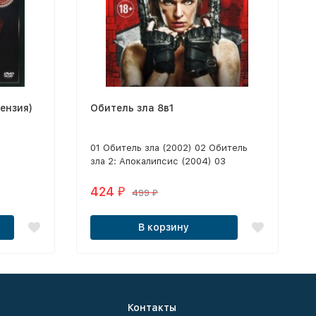
ензия)
Обитель зла 8в1
01 Обитель зла (2002) 02 Обитель
зла 2: Апокалипсис (2004) 03
Обитель зла 3 (2007) 04 Обитель зла
4: Жизнь после смерти (2010) 05
424
₽
499
₽
Обитель зла: Возмездие (2012) 06
Обитель зла: Последняя глава (2016)
В корзину
Контакты