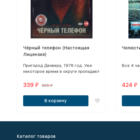
Чёрный телефон (Настоящая
Челюсти
Лицензия)
Пригород Денвера, 1978 год. Уже
Все 4 ча
некоторое время в округе пропадают
подростки, но 13-летний Финн
больше обеспокоен тем, чтобы не
339
424
₽
₽
399
₽
столкнуться со школьными
хулиганами и не разозлить
В корзину
вспыльчивого отца.
Каталог товаров