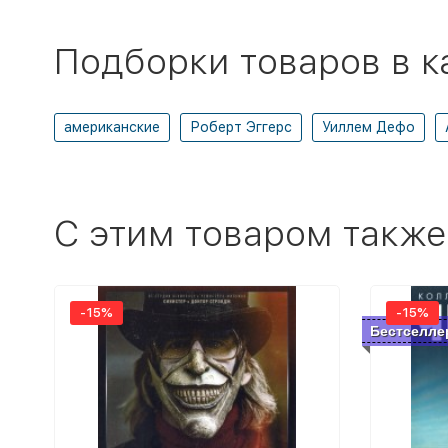
Подборки товаров в к
американские
Роберт Эггерс
Уиллем Дефо
C этим товаром также
-15%
-15%
Бестселле