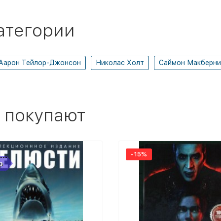
атегории
Аарон Тейлор-Джонсон
Николас Холт
Саймон Макберни
 покупают
-15%
р