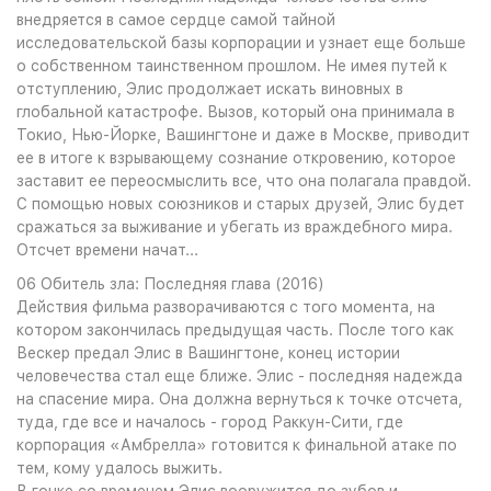
внедряется в самое сердце самой тайной
исследовательской базы корпорации и узнает еще больше
о собственном таинственном прошлом. Не имея путей к
отступлению, Элис продолжает искать виновных в
глобальной катастрофе. Вызов, который она принимала в
Токио, Нью-Йорке, Вашингтоне и даже в Москве, приводит
ее в итоге к взрывающему сознание откровению, которое
заставит ее переосмыслить все, что она полагала правдой.
С помощью новых союзников и старых друзей, Элис будет
сражаться за выживание и убегать из враждебного мира.
Отсчет времени начат...
06 Обитель зла: Последняя глава (2016)
Действия фильма разворачиваются с того момента, на
котором закончилась предыдущая часть. После того как
Вескер предал Элис в Вашингтоне, конец истории
человечества стал еще ближе. Элис - последняя надежда
на спасение мира. Она должна вернуться к точке отсчета,
туда, где все и началось - город Раккун-Сити, где
корпорация «Амбрелла» готовится к финальной атаке по
тем, кому удалось выжить.