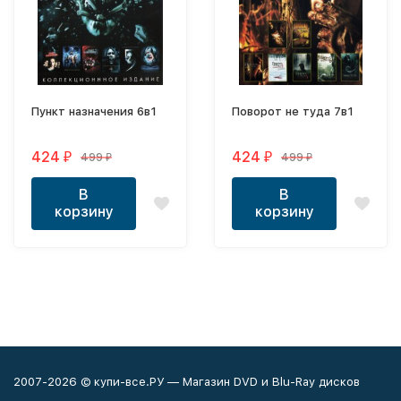
Пункт назначения 6в1
Поворот не туда 7в1
424
424
499
499
₽
₽
₽
₽
В
В
корзину
корзину
2007-2026 © купи-все.РУ — Магазин DVD и Blu-Ray дисков