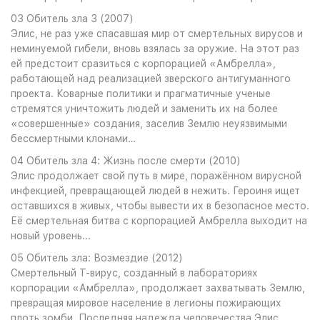
03 Обитель зла 3 (2007)
Элис, не раз уже спасавшая мир от смертельных вирусов и
неминуемой гибели, вновь взялась за оружие. На этот раз
ей предстоит сразиться с корпорацией «Амбрелла»,
работающей над реализацией зверского антигуманного
проекта. Коварные политики и прагматичные ученые
стремятся уничтожить людей и заменить их на более
«совершенные» создания, заселив Землю неуязвимыми
бессмертными клонами…
04 Обитель зла 4: Жизнь после смерти (2010)
Элис продолжает свой путь в мире, поражённом вирусной
инфекцией, превращающей людей в нежить. Героиня ищет
оставшихся в живых, чтобы вывести их в безопасное место.
Её смертельная битва с корпорацией Амбрелла выходит на
новый уровень...
05 Обитель зла: Возмездие (2012)
Смертельный T-вирус, созданный в лабораториях
корпорации «Амбрелла», продолжает захватывать Землю,
превращая мировое население в легионы пожирающих
плоть зомби. Последняя надежда человечества Элис