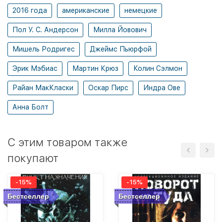
2016 года
американские
немецкие
Пол У. С. Андерсон
Милла Йовович
Мишель Родригес
Джеймс Пьюрфой
Эрик Мэбиас
Мартин Крюз
Колин Сэлмон
Райан МакКласки
Оскар Пирс
Индра Ове
Анна Болт
C этим товаром также
покупают
-15%
-15%
Бестселлер
Бестселлер