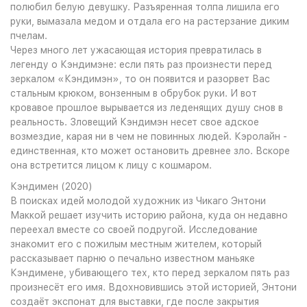
полюбил белую девушку. Разъяренная толпа лишила его
руки, вымазала медом и отдала его на растерзание диким
пчелам.
Через много лет ужасающая история превратилась в
легенду о Кэндимэне: если пять раз произнести перед
зеркалом «Кэндимэн», то он появится и разорвет Вас
стальным крюком, вонзенным в обрубок руки. И вот
кровавое прошлое вырывается из леденящих душу снов в
реальность. Зловещий Кэндимэн несет свое адское
возмездие, карая ни в чем не повинных людей. Кэролайн -
единственная, кто может остановить древнее зло. Вскоре
она встретится лицом к лицу с кошмаром.
Кэндимен (2020)
В поисках идей молодой художник из Чикаго Энтони
Маккой решает изучить историю района, куда он недавно
переехал вместе со своей подругой. Исследование
знакомит его с пожилым местным жителем, который
рассказывает парню о печально известном маньяке
Кэндимене, убивающего тех, кто перед зеркалом пять раз
произнесёт его имя. Вдохновившись этой историей, Энтони
создаёт экспонат для выставки, где после закрытия