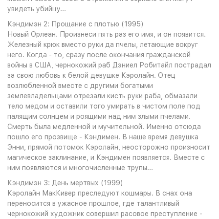
увидеть убийцу...
Кэндимэн 2: Прощание с плотью (1995)
Новый Орлеан. Произнеси пять раз его имя, и он появится.
Железный крюк вместо руки да пчелы, летающие вокруг
него. Когда - то, сразу после окончания гражданской
войны в США, чернокожий раб Дэниел Робитайл пострадал
за свою любовь к белой девушке Кэролайн. Отец
возлюбленной вместе с другими богатыми
землевладельцами отрезали кисть руки раба, обмазали
тело медом и оставили того умирать в чистом поле под
палящим солнцем и роящими над ним злыми пчелами.
Смерть была медленной и мучительной. Именно отсюда
пошло его прозвище - Кэндимен. В наше время девушка
Энни, прямой потомок Кэролайн, неосторожно произносит
магическое заклинание, и Кэндимен появляется. Вместе с
ним появляются и многочисленные трупы...
Кэндимэн 3: День мертвых (1999)
Кэролайн МакКивер преследуют кошмары. В снах она
переносится в ужасное прошлое, где талантливый
чернокожий художник совершил расовое преступление -