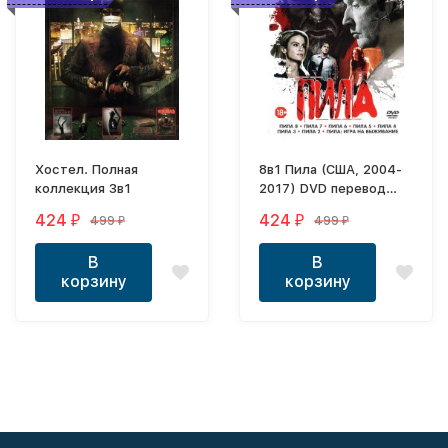
Хостел. Полная
8в1 Пила (США, 2004-
коллекция 3в1
2017) DVD перевод
профессиональный
424
424
499
499
₽
₽
₽
₽
(дублированный)
В
В
корзину
корзину