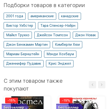
Подборки товаров в категории
2001 года
американские
канадские
Виктор Уэбстер
Тара Спенсер-Нэйрн
Майкл Трукко
Джейсон Томпсон
Джон Новак
Джон Бенжамин Мартин
Кимберли Хюи
Мариам Бернштейн
Мэнди Хохбаум
Дженнифер Пудавик
Крис Энджел
C этим товаром также
покупают
-15%
-15%
Бестселлер
Бестселлер