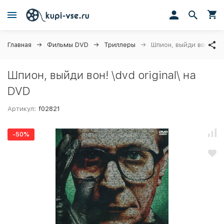
Главная
Фильмы DVD
Триллеры
Шпион, выйди вон! \dvd 
Шпион, выйди вон! \dvd original\ на
DVD
Артикул:
f02821
-50%