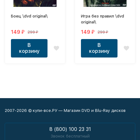
Боец \dvd original\
Игра без правил \dvd
original\
149
149
299
299
₽
₽
₽
₽
В
В
корзину
корзину
2007-2026 © купи-все.РУ — Магазин DVD и Blu-Ray дисков
8 (800) 100 23 31
Звонок бесплатный