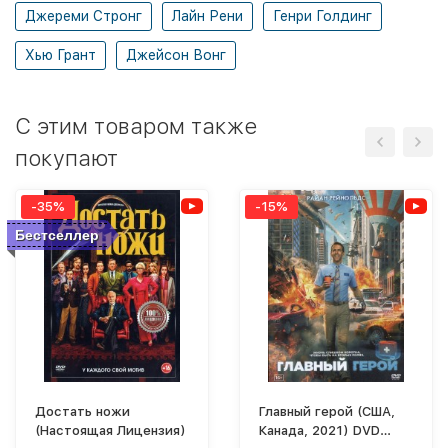
Джереми Стронг
Лайн Рени
Генри Голдинг
Хью Грант
Джейсон Вонг
C этим товаром также
покупают
-35%
-15%
Бестселлер
Достать ножи
Главный герой (США,
(Настоящая Лицензия)
Канада, 2021) DVD