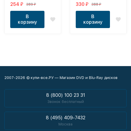
перевод
254
330
389
388
₽
₽
₽
₽
профессиональный
(дублированный)
В
В
корзину
корзину
2007-2026 © купи-все.РУ — Магазин DVD и Blu-Ray дисков
8 (800) 100 23 31
Звонок бесплатный
8 (495) 409-7432
Москва