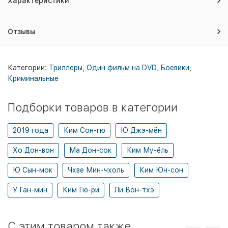
Характеристики
Отзывы
Категории:
Триллеры
,
Один фильм на DVD
,
Боевики
,
Криминальные
Подборки товаров в категории
2019 года
Ким Сон-гю
Ю Джэ-мён
Хо Дон-вон
Ма Дон-сок
Ким Му-ёль
Ю Сын-мок
Чхве Мин-чхоль
Ким Юн-сон
У Ган-мин
Ким Гю-ри
Ли Вон-тхэ
C этим товаром также