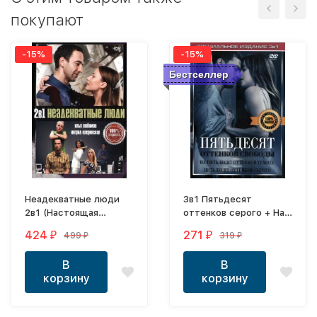
покупают
-15%
-15%
Бестселлер
Неадекватные люди
3в1 Пятьдесят
2в1 (Настоящая
оттенков серого + На
Лицензия)
пятьдесят оттенков
424
271
499
319
₽
₽
₽
₽
темнее + Пятьдесят
оттенков свободы
В
В
корзину
корзину