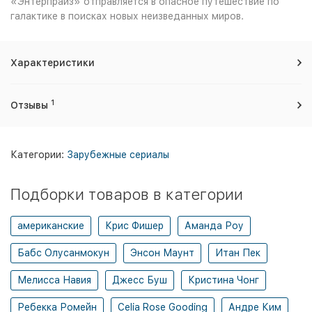
«Энтерпрайз» отправляется в опасное путешествие по
галактике в поисках новых неизведанных миров.
Характеристики
1
Отзывы
Категории:
Зарубежные сериалы
Подборки товаров в категории
американские
Крис Фишер
Аманда Роу
Бабс Олусанмокун
Энсон Маунт
Итан Пек
Мелисса Навия
Джесс Буш
Кристина Чонг
Ребекка Ромейн
Celia Rose Gooding
Андре Ким