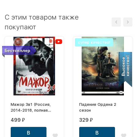
C этим товаром также
покупают
супер качество!
Бестселлер
качество!
Высокое
Мажор 3в1 (Россия,
Падение Ордена 2
2014-2018, полная
сезон
версия, 3 сезона, 40
499
329
₽
₽
серий)
В
В