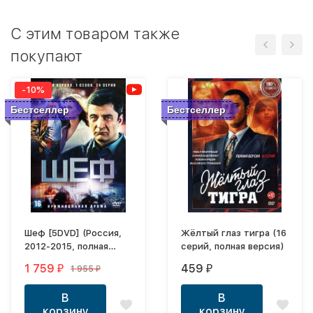
C этим товаром также
покупают
-10%
Бестселлер
Бестселлер
Шеф [5DVD] (Россия,
Жёлтый глаз тигра (16
2012-2015, полная
серий, полная версия)
версия, 5 сезонов, 128
1 759
459
1 955
₽
₽
₽
серии)
В
В
корзину
корзину