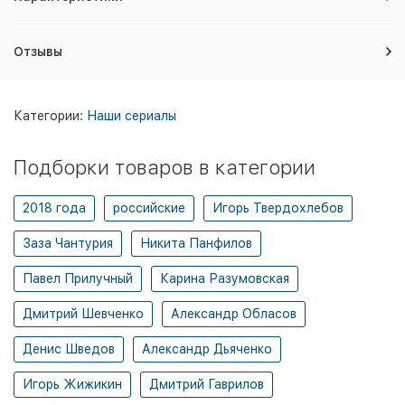
Отзывы
Категории:
Наши сериалы
Подборки товаров в категории
2018 года
российские
Игорь Твердохлебов
Заза Чантурия
Никита Панфилов
Павел Прилучный
Карина Разумовская
Дмитрий Шевченко
Александр Обласов
Денис Шведов
Александр Дьяченко
Игорь Жижикин
Дмитрий Гаврилов