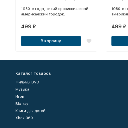
сезона, 25 серий)
1980-е годы, тихий провинциальный
1980-е г
американский городок.
америка
Благоприятное течение местной
жизни нарушает загадочное
499
499
₽
₽
исчезновение подростка по имени
Уилл.
В корзину
Каталог товаров
Фильмы DVD
Музыка
Игры
Blu-ray
Книги для детей
Xbox 360