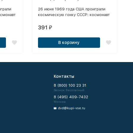
версия, 10 серий)
играли
26 июня 1969 года США проиграли
осмонавт
космическую гонку СССР: космонавт
 лунной
Алексей Леонов водрузил на лунной
 после
поверхности красное знамя, после
391
₽
чего многие проекты NASA
сворачиваются.
В корзину
Контакты
8 (800) 100 23 31
Звонок бесплатный
8 (495) 409-7432
Москва
dvd@kupi-vse.ru