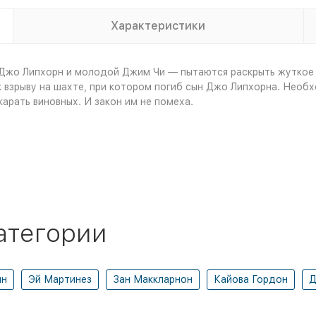
Характеристики
 Джо Липхорн и молодой Джим Чи — пытаются раскрыть жуткое 
к взрыву на шахте, при котором погиб сын Джо Липхорна. Необ
карать виновных. И закон им не помеха.
атегории
ин
Эй Мартинез
Зан Маккларнон
Кайова Гордон
Д