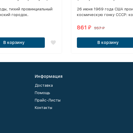
полная версия, 30 серий)
оды, тихий провинциальный
26 июня 1969 года США про
нский городок.
космическую гонку СССР: к
Алексей Леонов водрузил на
поверхности красное знамя,
861
₽
957
₽
чего многие проекты NASA
сворачиваются.
В корзину
В корзину
Информация
Доставка
Помощь
Прайс-Листы
Контакты