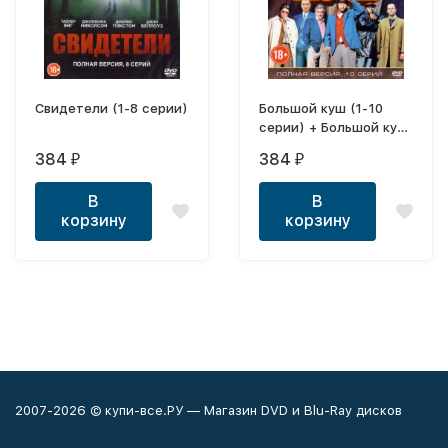
Свидетели (1-8 серии)
Большой куш (1-10
серии) + Большой куш
(фильм) Полные
384
384
₽
₽
версии!
В
В
корзину
корзину
2007-2026 © купи-все.РУ — Магазин DVD и Blu-Ray дисков