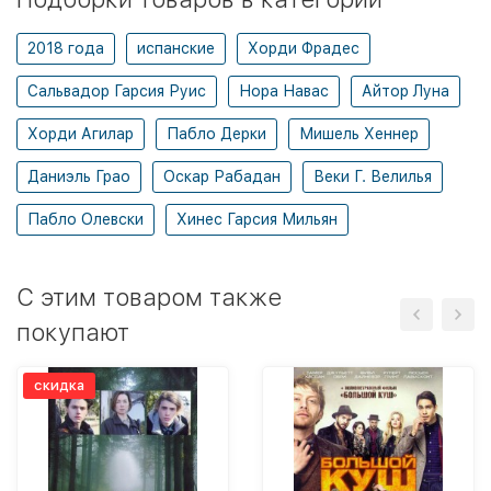
2018 года
испанские
Хорди Фрадес
Сальвадор Гарсия Руис
Нора Навас
Айтор Луна
Хорди Агилар
Пабло Дерки
Мишель Хеннер
Даниэль Грао
Оскар Рабадан
Веки Г. Велилья
Пабло Олевски
Хинес Гарсия Мильян
C этим товаром также
покупают
скидка