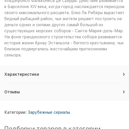
Ильдефонсо Фальконеса де Сьерры. Действие развивается
в Барселоне XIV века, когда город наслаждается периодом
своего максимального расцвета. Близ Ла Риберы вырастает
бедный рыбацкий район, чьи жители решают построить на
деньги одних и силами других самый большой из
существующих морских соборов - Санта-Мария-дель-Мар.
На фоне грандиозного строительства собора развивается
история жизни Арнау Эстаньола - беглого крестьянина, чьи
близкие подвергались жесточайшим притеснениям
сеньора.
Характеристики
Отзывы
Категории:
Зарубежные сериалы
Подборки товаров в категории