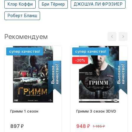
Клэр Коффи
Бри Тёрнер
ДЖОШУА ЛИ ФРЭЗИЕР
Роберт Бланш
Рекомендуем
супер качество!
супер качество!
-20%
качество!
качество!
Высокое
Высокое
Гримм 1 сезон
Гримм 3 сезон 3DVD
897
948
1 185
₽
₽
₽