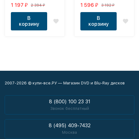
1998-2006, полная
2017, полная версия, 8
1 197
1 596
2 394
3 192
₽
₽
₽
₽
версия, 8 сезонов, 178
сезонов, 171 серии)
серий)
В
В
корзину
корзину
2007-2026 © купи-все.РУ — Магазин DVD и Blu-Ray дисков
8 (800) 100 23 31
Звонок бесплатный
8 (495) 409-7432
Москва