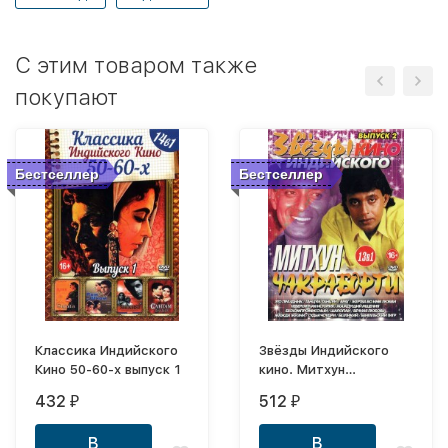
C этим товаром также
покупают
Бестселлер
Бестселлер
Классика Индийского
Звёзды Индийского
Кино 50-60-х выпуск 1
кино. Митхун
Чакраборти выпуск 2
432
512
₽
₽
В
В