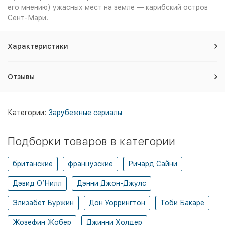
его мнению) ужасных мест на земле — карибский остров
Сент-Мари.
Характеристики
Отзывы
Категории:
Зарубежные сериалы
Подборки товаров в категории
британские
французские
Ричард Сайни
Дэвид О’Нилл
Дэнни Джон-Джулс
Элизабет Буржин
Дон Уоррингтон
Тоби Бакаре
Жозефин Жобер
Джинни Холдер