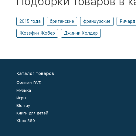
Подборки товаров в к
2015 года
британские
французские
Ричард
Жозефин Жобер
Джинни Холдер
Каталог товаров
Фильмы DVD
Музыка
Игры
Blu-ray
Книги для детей
Xbox 360