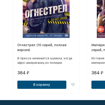
Огнестрел (10 серий, полная
Империя 
версия)
серий, 
В прессе начинается шумиха, когда
История 
афро-американец из полиции
империи,
застрелил белого подростка
что он н
в Теннесси.
ему оста
384
384
₽
₽
Он желае
продолжа
В корзину
и потом
наследни
и бывша
за «трон