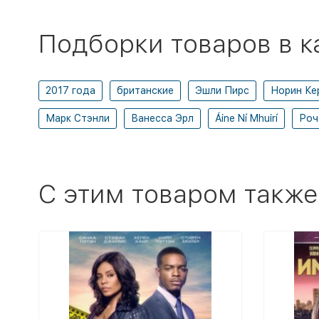
Подборки товаров в к
2017 года
британские
Эшли Пирс
Норин Ке
Марк Стэнли
Ванесса Эрл
Áine Ní Mhuirí
Роч
C этим товаром также