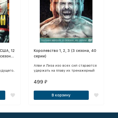
, США, 12
Королевство 1, 2, 3 (3 сезона, 40
 сезона,
серии)
ерсия)
Алви и Лиза изо всех сил стараются
удущего.
удержать на плаву их тренажерный
едение
зал. Их главная надежда — это
015 году
сын Алви, Нейт, перспективный боец.
499
₽
и
Другой сын Алви, Джей, в ссоре
кому
с отцом. / Ситуация осложняется,
В корзину
когда появляется бывший парень
Лизы, он же бывший чемпион MMA,
Райан.