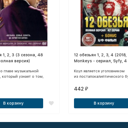
1, 2, 3 (3 сезона, 48
12 обезьян 1, 2, 3, 4 (2018
полная версия)
Monkeys - сериал, Syfy, 4
47 серии + Х/Ф, полная в
о главе музыкальной
Коул является уголовником
 который узнает о том,
из постапокалиптического б
еизлечимо болен и что жить
Его осудили за дерзкое пов
лось всего три года.
и неподчинение властям. В 2
442
₽
т, чтобы его империя
некий вирус уничтожил почт
ла жить и после него,
всю популяцию людей, а те, 
В корзину
В корзину
у решает выбрать
удалось выжить, укрылись
ка. Его трое сыновей
под землей.
я жена начинают борьбу
».