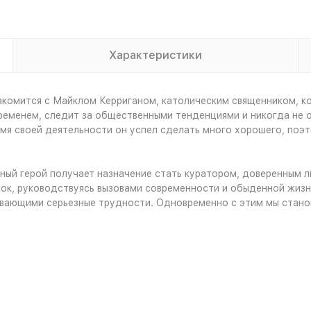
Характеристики
акомится с Майклом Керриганом, католическим священником, к
 временем, следит за общественными тенденциями и никогда не 
мя своей деятельности он успел сделать много хорошего, поэт
авный герой получает назначение стать куратором, доверенным
док, руководствуясь вызовами современности и обыденной жизн
вающими серьезные трудности. Одновременно с этим мы станов