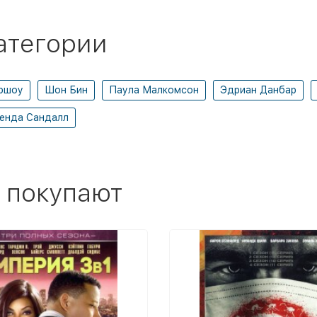
атегории
ршоу
Шон Бин
Паула Малкомсон
Эдриан Данбар
енда Сандалл
 покупают