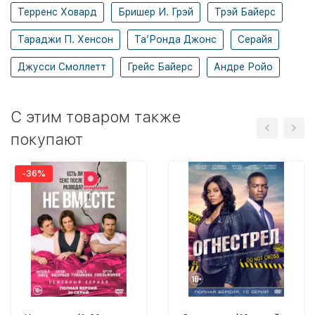
Терренс Ховард
Бришер И. Грэй
Трэй Байерс
Тараджи П. Хенсон
Та’Ронда Джонс
Серайя
Джусси Смоллетт
Грейс Байерс
Андре Ройо
C этим товаром также
покупают
-36%