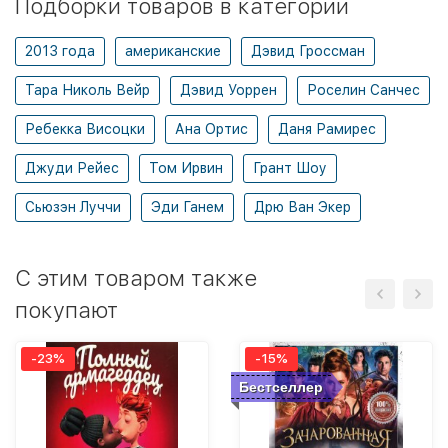
Подборки товаров в категории
2013 года
американские
Дэвид Гроссман
Тара Николь Вейр
Дэвид Уоррен
Роселин Санчес
Ребекка Висоцки
Ана Ортис
Даня Рамирес
Джуди Рейес
Том Ирвин
Грант Шоу
Сьюзэн Луччи
Эди Ганем
Дрю Ван Экер
C этим товаром также
покупают
-23%
-15%
Бестселлер