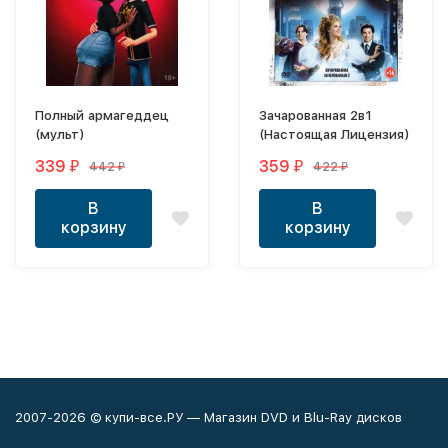
Полный армагеддец
Зачарованная 2в1
(мульт)
(Настоящая Лицензия)
339
359
442
422
₽
₽
₽
₽
В
В
корзину
корзину
2007-2026 © купи-все.РУ — Магазин DVD и Blu-Ray дисков