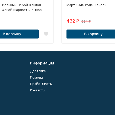
д. Военный Лерой Хэнлон
Март 1945 года, Кёнсон.
с женой Шарлотт и сыном
переезжают в небольшой
рри в штате Мэн.
432
₽
824
₽
В корзину
В корзину
Информация
Доставка
Помощь
Прайс-Листы
Контакты