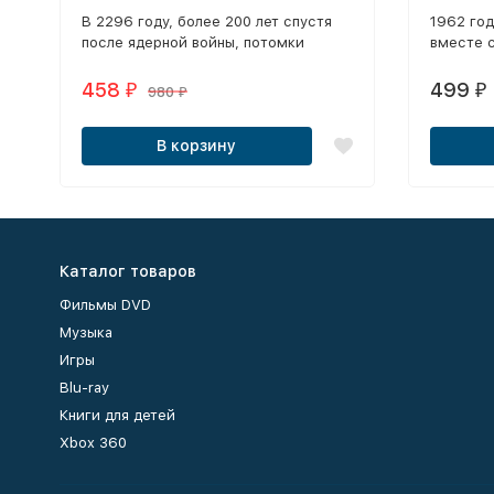
В 2296 году, более 200 лет спустя
1962 го
после ядерной войны, потомки
вместе 
привилегированных и богатых живут
Уиллом 
в автономных благоустроенных
город Де
458
499
₽
₽
980
₽
бункерах, а остальное человечество
выживает в жёстких условиях.
В корзину
Каталог товаров
Фильмы DVD
Музыка
Игры
Blu-ray
Книги для детей
Xbox 360