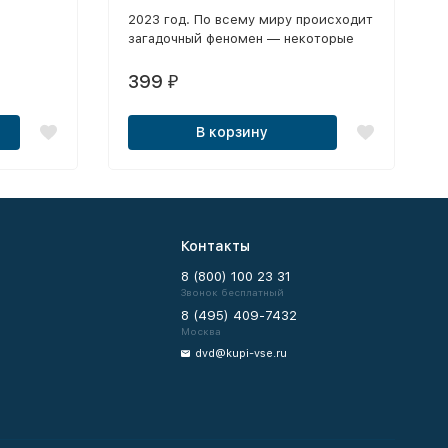
2023 год. По всему миру происходит
загадочный феномен — некоторые
люди получают предсказание о своей
смерти, и точно в назначенное время
399
₽
за ними приходят злобные существа
и жестоко убивают.
В корзину
Контакты
8 (800) 100 23 31
Звонок бесплатный
8 (495) 409-7432
Москва
dvd@kupi-vse.ru