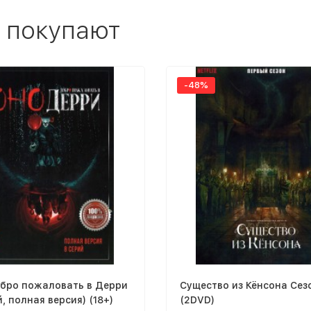
 покупают
-48%
обро пожаловать в Дерри
Существо из Кёнсона Сез
й, полная версия) (18+)
(2DVD)