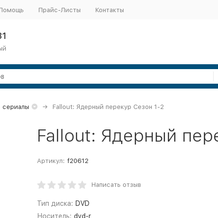
Помощь
Прайс-Листы
Контакты
31
ый
 сериалы
Fallout: Ядерный перекур Сезон 1-2
Fallout: Ядерный пер
Артикул:
f20612
Написать отзыв
Тип диска:
DVD
Носитель:
dvd-r