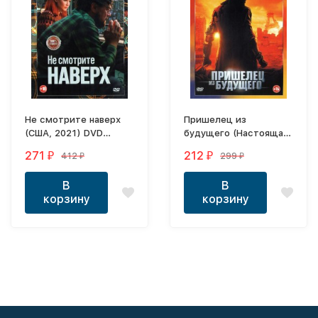
Не смотрите наверх
Пришелец из
(США, 2021) DVD
будущего (Настоящая
перевод
Лицензия)
271
212
412
299
₽
₽
₽
₽
профессиональный
(дублированный)
В
В
корзину
корзину