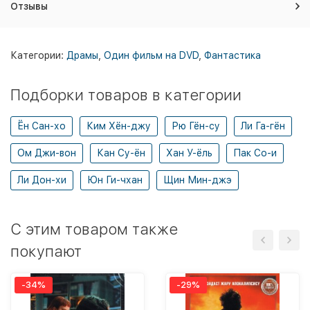
Отзывы
Категории:
Драмы
,
Один фильм на DVD
,
Фантастика
Подборки товаров в категории
Ён Сан-хо
Ким Хён-джу
Рю Гён-су
Ли Га-гён
Ом Джи-вон
Кан Су-ён
Хан У-ёль
Пак Со-и
Ли Дон-хи
Юн Ги-чхан
Щин Мин-джэ
C этим товаром также
покупают
-34%
-29%