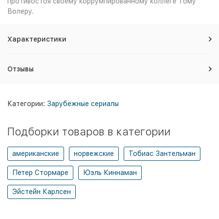
противостоя своему коррумпированному коллеге Тому
Волеру.
Характеристики
Отзывы
Категории:
Зарубежные сериалы
Подборки товаров в категории
американские
норвежские
Тобиас Зантельман
Петер Стормаре
Юэль Киннаман
Эйстейн Карлсен