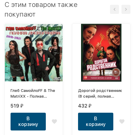
C этим товаром также
покупают
Глеб СамойлоFF & The
Дорогой родственник
MatriXX - Полная
(8 серий, полная
Дискография (2010-
версия) (18+)
519
432
₽
₽
2021)
В
В
корзину
корзину