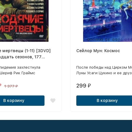
 мертвецы (1-11) [3DVD]
Сейлор Мун: Космос
дцать сезонов, 177
полная версия)
пидемия захлестнула
После победы над Цирком М
 Шериф Рик Граймс
Луны Усаги Цукино и ее друз
твует с семьей и небольшой
стараются жить привычной 
 выживших в поисках
жизнью.
299
₽
₽
1 377
₽
ного места.
В корзину
В корзину