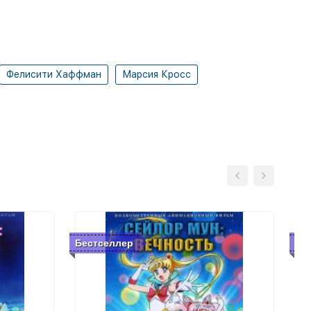
Фелисити Хаффман
Марсия Кросс
Бестселлер
Бе