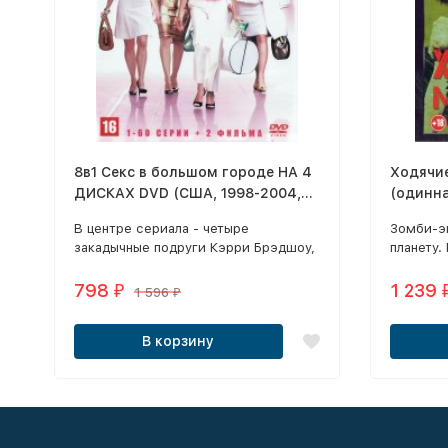
8в1 Секс в большом городе НА 4
Ходячие
ДИСКАХ DVD (США, 1998-2004,
(одинна
полная версия, 6 сезонов, 94
серий, 
В центре сериала - четыре
Зомби-э
серии + 2 фильма)
закадычные подруги Кэрри Брэдшоу,
планету.
Миранда Хоббс, Шарлотта Йорк и
путешес
Саманта Джонс.
группой
798
1 239
₽
1 596
₽
безопас
В корзину