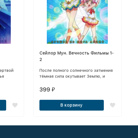
Сейлор Мун. Вечность Фильмы 1-
2
ертвой
После полного солнечного затмения
ья
тёмная сила окутывает Землю, и
людской
воины в матросках вынуждены снова
объединиться, чтобы вернуть миру
399
₽
свет.
В корзину