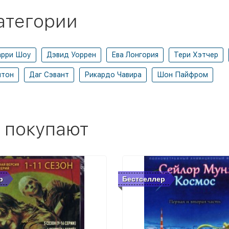
атегории
арри Шоу
Дэвид Уоррен
Ева Лонгория
Тери Хэтчер
нтон
Даг Сэвант
Рикардо Чавира
Шон Пайфром
 покупают
р
Бестселлер