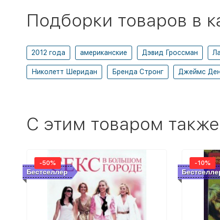
Подборки товаров в к
2012 года
американские
Дэвид Гроссман
Л
Николетт Шеридан
Бренда Стронг
Джеймс Де
C этим товаром также
-50%
-10%
Бестселлер
Бестселле