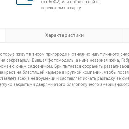
(от 500₽) или online на сайте,
переводом на карту
Характеристики
оторые живут в тихом пригороде и отчаянно ищут личного счас
 на секретаршу. Бывшая фотомодель, а ныне неверная жена, Габ
а роман с юным садовником. Бри пытается сохранить разваливаю
 крест на блестящей карьере в крупной компании, чтобы посвя
авляет всех в недоумении и заставляет искать разгадку ее сме
наглухо закрытыми дверями этого благополучного американског