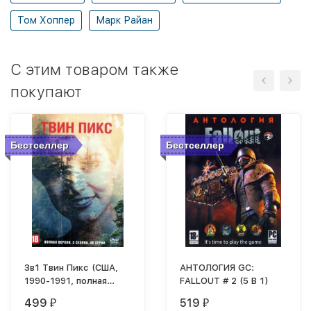
Том Хоппер
Марк Райан
C этим товаром также
покупают
Бестселлер
Бестселлер
3в1 Твин Пикс (США,
АНТОЛОГИЯ GC:
1990-1991, полная
FALLOUT # 2 (5 В 1)
версия, 3 сезона, 48
499
519
₽
₽
серий)