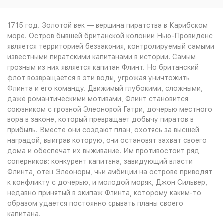
1715 год. Золотой век — вершина пиратства в Карибском
море. Остров бывшей британской колонии Нью-Провиденс
является территорией беззакония, контролируемый самыми
известными пиратскими капитанами в истории. Самым
грозным из них является капитан Флинт. Но британский
флот возвращается в эти воды, угрожая уничтожить
Флинта и его команду. Движимый глубокими, сложными,
даже романтическими мотивами, Флинт становится
союзником с грозной Элеонорой Гатри, дочерью местного
вора в законе, который превращает добычу пиратов в
прибыль. Вместе они создают план, охотясь за высшей
наградой, выиграв которую, они остановят захват своего
дома и обеспечат их выживание. Им противостоит ряд
соперников: конкурент капитана, завидующий власти
Флинта, отец Элеоноры, чьи амбиции на острове приводят
к конфликту с дочерью, и молодой моряк, Джон Сильвер,
недавно принятый в экипаж Флинта, которому каким-то
образом удается постоянно срывать планы своего
капитана.