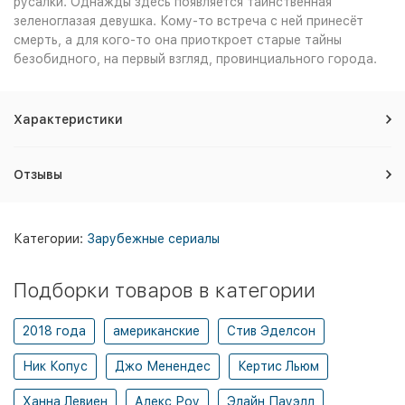
русалки. Однажды здесь появляется таинственная
зеленоглазая девушка. Кому-то встреча с ней принесёт
смерть, а для кого-то она приоткроет старые тайны
безобидного, на первый взгляд, провинциального города.
Характеристики
Отзывы
Категории:
Зарубежные сериалы
Подборки товаров в категории
2018 года
американские
Стив Эделсон
Ник Копус
Джо Менендес
Кертис Льюм
Ханна Левиен
Алекс Роу
Элайн Пауэлл