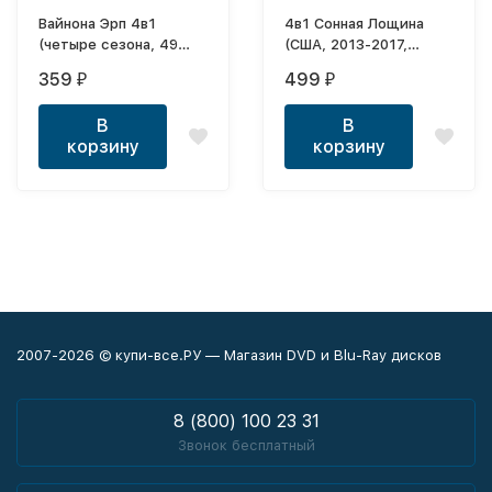
Вайнона Эрп 4в1
4в1 Сонная Лощина
(четыре сезона, 49
(США, 2013-2017,
серий, полная версия)
полная версия, 4
359
499
₽
₽
сезона, 62 серии)
В
В
корзину
корзину
2007-2026 © купи-все.РУ — Магазин DVD и Blu-Ray дисков
8 (800) 100 23 31
Звонок бесплатный