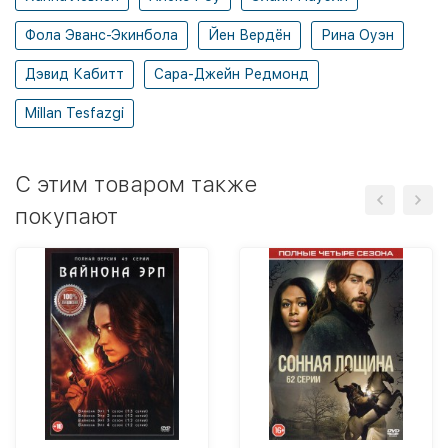
Фола Эванс-Экинбола
Йен Вердён
Рина Оуэн
Дэвид Кабитт
Сара-Джейн Редмонд
Millan Tesfazgi
C этим товаром также
покупают