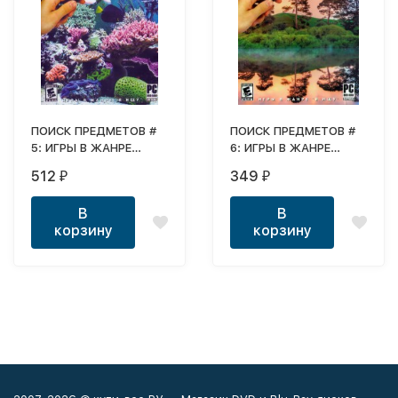
ПОИСК ПРЕДМЕТОВ #
ПОИСК ПРЕДМЕТОВ #
5: ИГРЫ В ЖАНРЕ
6: ИГРЫ В ЖАНРЕ
HIDDEN OBJECTS (Я
HIDDEN OBJECTS (Я
512
349
₽
₽
ИЩУ) ОТ ALAWAR
ИЩУ) ОТ ALAWAR
GAMES
GAMES
В
В
корзину
корзину