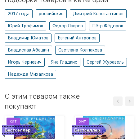
2017 года
российские
Дмитрий Константинов
Юрий Трофимов
Федор Лавров
Пётр Фёдоров
Владимир Юматов
Евгений Антропов
Владислав Абашин
Светлана Колпакова
Игорь Черневич
Яна Гладких
Сергей Журавель
Надежда Михалкова
C этим товаром также
покупают
хит
хит
Бестселлер
Бестселлер