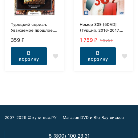
Турецкий сериал.
Номер 309 [5DVD]
Уважаемое прошлое.
(Турция, 2016-2017,
"Любимое прошлое" (8
полная версия, 65
359
1 759
1 955
₽
₽
₽
серий, полная версия)
серий)
В
В
корзину
корзину
2007-2026 © купи-все.РУ — Магазин DVD и Blu-Ray дисков
8 (800) 100 23 31