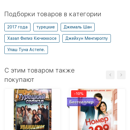
Подборки товаров в категории
2017 года
турецкие
Джемаль Шан
Хазал Филиз Кючюккосе
Джейхун Менгироглу
Улаш Туна Астепе.
C этим товаром также
покупают
-10%
Бестселлер