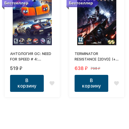
Бестселлер
Бестселлер
АНТОЛОГИЯ GC: NEED
TERMINATOR
FOR SPEED # 4:
RESISTANCE [2DVD] (+ 2
СЛУЖИТЬ И
СЮЖЕТНЫХ DLC) -
519
638
798
₽
₽
₽
ЗАЩИЩАТЬ (4 В 1) -
Action (Shooter) / 1st
ИГРАЕМ ЗА КОПОВ
Person
В
В
корзину
корзину