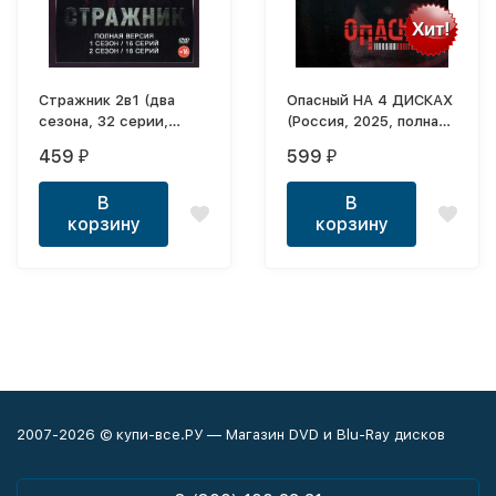
Хит!
Стражник 2в1 (два
Опасный НА 4 ДИСКАХ
сезона, 32 серии,
(Россия, 2025, полная
полная версия)
версия, 32 серии)
459
599
₽
₽
В
В
корзину
корзину
2007-2026 © купи-все.РУ — Магазин DVD и Blu-Ray дисков