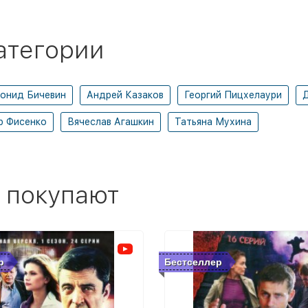
атегории
онид Бичевин
Андрей Казаков
Георгий Пицхелаури
Д
р Фисенко
Вячеслав Агашкин
Татьяна Мухина
 покупают
р
Бестселлер