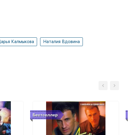
арья Калмыкова
Наталия Вдовина
Бестселлер
Бе