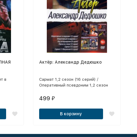
ЛНАЯ
Актёр: Александр Дедюшко
т в
Сармат 1,2 сезон (16 серий) /
Оперативный псевдоним 1,2 сезон
ся
(20 серий) / Парни из стали
тв и
499
₽
ий,
В корзину
гда
, и
в игру
й