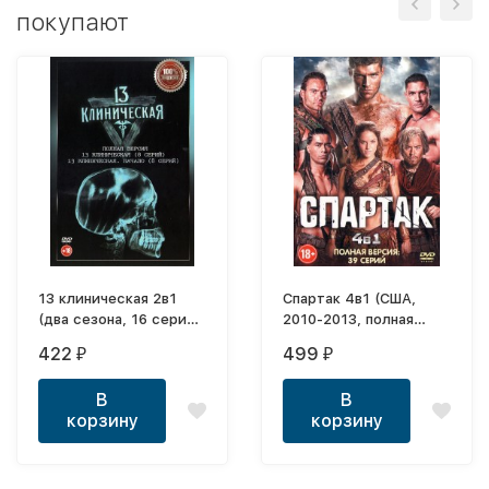
покупают
13 клиническая 2в1
Спартак 4в1 (США,
(два сезона, 16 серий,
2010-2013, полная
полная версия)
версия, 4 сезона, 39
422
499
₽
₽
серий)
В
В
корзину
корзину