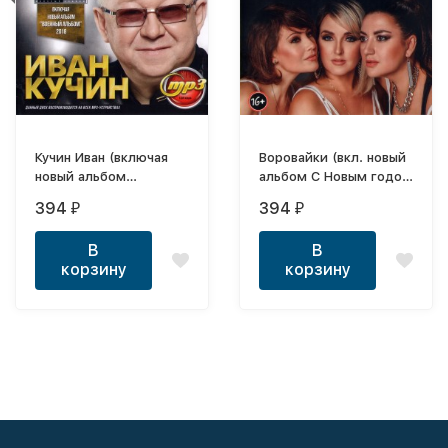
Кучин Иван (включая
Воровайки (вкл. новый
новый альбом
альбом С Новым годом
"Военный альбом"
2022 и новые синглы
394
394
₽
₽
2018)
2023)
В
В
корзину
корзину