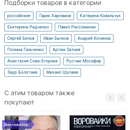
Подборки товаров в категории
российские
Гарик Харламов
Катерина Ковальчук
Екатерина Радченко
Павел Рассомахин
Сергей Белов
Иван Бычков
Андрей Кочинов
Полина Гальченко
Артем Затиев
Анастасия Сова-Егорова
Рустам Мосафир
Заур Болотаев
Михаил Шулаев
C этим товаром также
покупают
Бестселлер