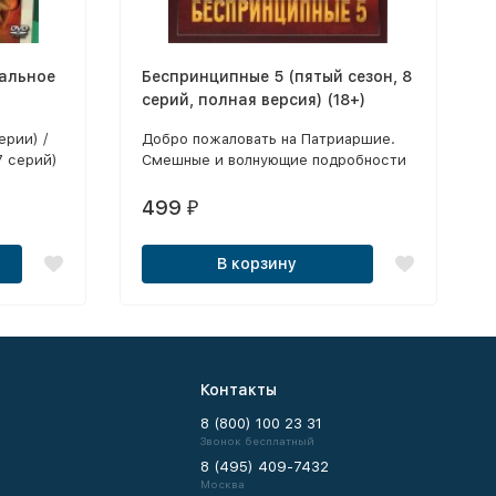
альное
Беспринципные 5 (пятый сезон, 8
серий, полная версия) (18+)
ерии) /
Добро пожаловать на Патриаршие.
7 серий)
Смешные и волнующие подробности
личной жизни богатых москвичей,
которые, как и все, попадают в
499
₽
неловкие ситуации.
В корзину
Контакты
8 (800) 100 23 31
Звонок бесплатный
8 (495) 409-7432
Москва