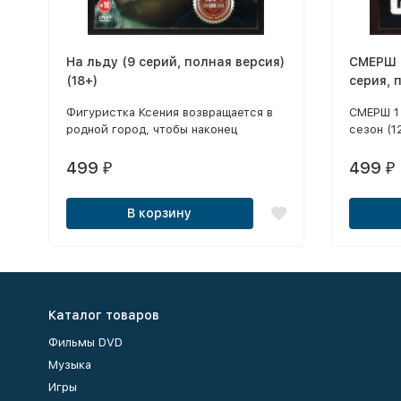
На льду (9 серий, полная версия)
СМЕРШ 4
(18+)
серия, 
Фигуристка Ксения возвращается в
СМЕРШ 1 
родной город, чтобы наконец
сезон (1
выяснить правду о трагедии
серий) /
десятилетней давности, когда погиб
1944 (8 
499
499
₽
₽
её партнёр по фигурному катанию.
В корзину
Каталог товаров
Фильмы DVD
Музыка
Игры