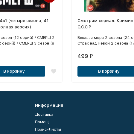
в1 (четыре сезона, 41
Смотрим сериал. Кримин
полная версия)
С.С.С.Р
сезон (12 серий) / СМЕРШ 2
Высшая мера 2 сезона (24 с
2 серий) / СМЕРШ 3 сезон (9
Страх над Невой 2 сезона (1
 СМЕРШ 4 сезон: Москва
/ Грачи (8 серий)
серий)
499
₽
В корзину
В корзину
Информация
Доставка
Помощь
Прайс-Листы