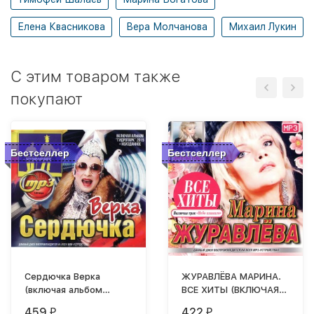
Елена Квасникова
Вера Молчанова
Михаил Лукин
C этим товаром также
покупают
Бестселлер
Бестселлер
Сердючка Верка
ЖУРАВЛЁВА МАРИНА.
(включая альбом
ВСЕ ХИТЫ (ВКЛЮЧАЯ
"ГидроПарк" +
АЛЬБОМ "ПЕРЕЛЁТНЫЕ
459
422
₽
₽